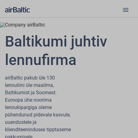
menu
Baltikumi juhtiv
lennufirma
airBaltic pakub üle 130
lennuliini üle maailma,
Baltikumist ja Soomest.
Euroopa ühe noorima
lennukipargiga oleme
pühendunud pidevale kasvule,
uuendustele ja
klienditeeninduses tipptaseme
pakkumisele.