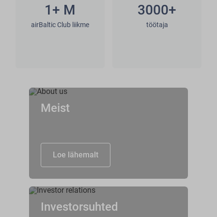
1+ M
3000+
airBaltic Club liikme
töötaja
Meist
Loe lähemalt
Investorsuhted