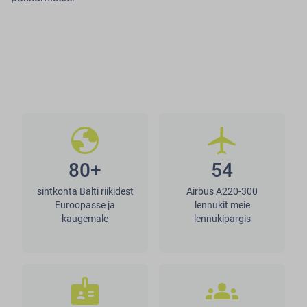
globe
flight
80+
54
sihtkohta Balti riikidest
Airbus A220-300
Euroopasse ja
lennukit meie
kaugemale
lennukipargis
badge
groups