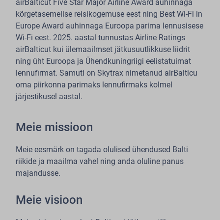
airBalticut Five Star Major Airline Award auhinnaga
kõrgetasemelise reisikogemuse eest ning Best Wi-Fi in
Europe Award auhinnaga Euroopa parima lennusisese
Wi-Fi eest. 2025. aastal tunnustas Airline Ratings
airBalticut kui ülemaailmset jätkusuutlikkuse liidrit
ning üht Euroopa ja Ühendkuningriigi eelistatuimat
lennufirmat. Samuti on Skytrax nimetanud airBalticu
oma piirkonna parimaks lennufirmaks kolmel
järjestikusel aastal.
Meie missioon
Meie eesmärk on tagada olulised ühendused Balti
riikide ja maailma vahel ning anda oluline panus
majandusse.
Meie visioon