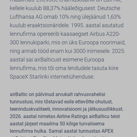
kellele kuulub 88,37% hääleõigusest. Deutsche
Lufthansa AG omab 10% ning ülejäänud 1,63%
kuulub eraaktsionäridele. 1995. aastal asutatud
lennufirma opereerib kaasaegset Airbus A220-
300 lennukiparki, mis on üks Euroopa noorimaid,
ning annab tööd enam kui 3000 inimesele. 2025.
aastal sai airBalticust esimene Euroopa
lennufirma, mis tõi oma lendudele tasuta kiire
SpaceX Starlinki internetiühenduse.
airBaltic on pälvinud arvukalt rahvusvahelisi
tunnustusi, mis tõstavad esile ettevõtte ohutust,
teeninduskvaliteeti, innovatsiooni ja jätkusuutlikkust.
2026. aastal nimetas Airline Ratings airBalticu teist
aastat järjest maailma 50 kõige turvalisema
lennufirma hulka. Samal aastal tunnustas APEX