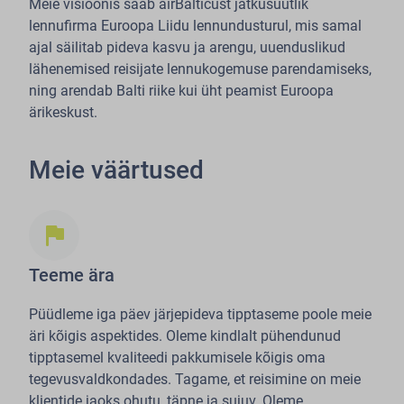
Meie visioonis saab airBalticust jätkusuutlik
lennufirma Euroopa Liidu lennundusturul, mis samal
ajal säilitab pideva kasvu ja arengu, uuenduslikud
lähenemised reisijate lennukogemuse parendamiseks,
ning arendab Balti riike kui üht peamist Euroopa
ärikeskust.
Meie väärtused
flag
Teeme ära
Püüdleme iga päev järjepideva tipptaseme poole meie
äri kõigis aspektides. Oleme kindlalt pühendunud
tipptasemel kvaliteedi pakkumisele kõigis oma
tegevusvaldkondades. Tagame, et reisimine on meie
klientide jaoks ohutu, täpne ja sujuv. Oleme