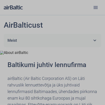
menu
AirBalticust
expand_more
Meist
Baltikumi juhtiv lennufirma
airBaltic (Air Baltic Corporation AS) on Läti
rahvuslik lennuettevõtja ja üks juhtivaid
lennufirmasid Baltimaades, ühendades piirkonna
enam kui 80 sihtkohaga Euroopas ja mujal
maailmas. Ettevõtte enamusosanik on Läti riik,