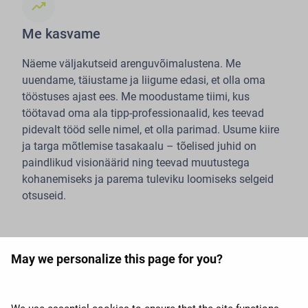
trending_up
Me kasvame
Näeme väljakutseid arenguvõimalustena. Me
uuendame, täiustame ja liigume edasi, et olla oma
tööstuses ajast ees. Me moodustame tiimi, kus
töötavad oma ala tipp-professionaalid, kes teevad
pidevalt tööd selle nimel, et olla parimad. Usume kiire
ja targa mõtlemise tasakaalu – tõelised juhid on
paindlikud visionäärid ning teevad muutustega
kohanemiseks ja parema tuleviku loomiseks selgeid
otsuseid.
May we personalize this page for you?
expand_more
AirBalticust