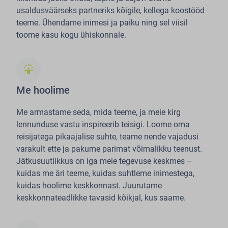
usaldusväärseks partneriks kõigile, kellega koostööd
teeme. Ühendame inimesi ja paiku ning sel viisil
toome kasu kogu ühiskonnale.
person_celebrate
Me hoolime
Me armastame seda, mida teeme, ja meie kirg
lennunduse vastu inspireerib teisigi. Loome oma
reisijatega pikaajalise suhte, teame nende vajadusi
varakult ette ja pakume parimat võimalikku teenust.
Jätkusuutlikkus on iga meie tegevuse keskmes –
kuidas me äri teeme, kuidas suhtleme inimestega,
kuidas hoolime keskkonnast. Juurutame
keskkonnateadlikke tavasid kõikjal, kus saame.