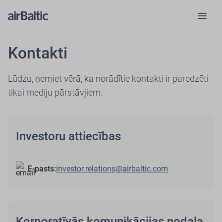
menu
Kontakti
Lūdzu, ņemiet vērā, ka norādītie kontakti ir paredzēti
tikai mediju pārstāvjiem.
Investoru attiecības
E-pasts:
investor.relations@airbaltic.com
Korporatīvās komunikācijas nodaļa