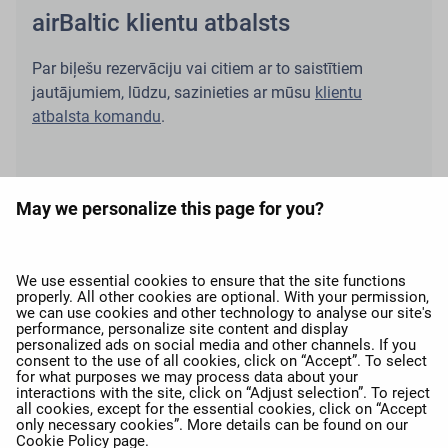
airBaltic klientu atbalsts
Par biļešu rezervāciju vai citiem ar to saistītiem
jautājumiem, lūdzu, sazinieties ar mūsu
klientu
atbalsta komandu
.
May we personalize this page for you?
expand_more
Par airBaltic
We use essential cookies to ensure that the site functions
properly. All other cookies are optional. With your permission,
we can use cookies and other technology to analyse our site's
expand_more
Mūsu pakalpojumi
performance, personalize site content and display
personalized ads on social media and other channels. If you
consent to the use of all cookies, click on “Accept”. To select
for what purposes we may process data about your
expand_more
airBaltic Grupa
interactions with the site, click on “Adjust selection”. To reject
all cookies, except for the essential cookies, click on “Accept
only necessary cookies”. More details can be found on our
Cookie Policy
page.